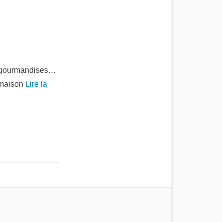
de gourmandises…
% maison
Lire la