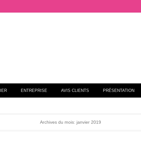
as
IER
ENTREPRISE
AVIS CLIENTS
PRÉSENTATION
Archives du mois:
janvier 2019