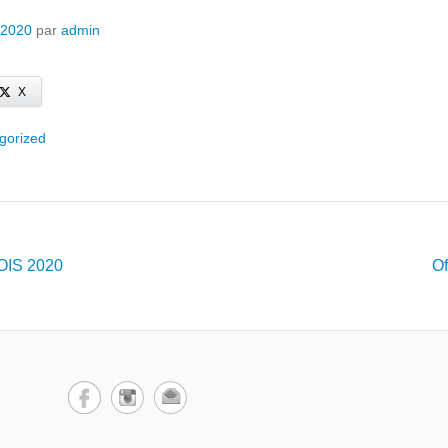
 2020
par
admin
X
gorized
es articles
OIS 2020
O